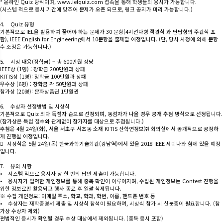
* 온라인 Quiz 방식이며, www.ielquiz.com 접속을 통해 학생들의 응시가 가능합니다.
(시스템 적으로 응시 기간에 맞추어 문제가 오픈 되므로, 링크 공지가 미리 가능합니다.)
4. Quiz 유형
기본적으로 IEL을 활용하여 풀어야 하는 문제가 30 문항(4지선다형 객관식 과 단답형의 주관식 포
함), IEEE English for Engineering에서 10문항을 출제할 예정입니다. (단, 당사 사정에 의해 문항
수 조정은 가능합니다.)
5. 시상 내용(장학금) – 총 600만원 상당
IEEE상 (1명) : 장학금 200만원과 상패
KITIS상 (1명): 장학금 100만원과 상패
우수상 (6명) : 장학금 각 50만원과 상패
참가상 (20명): 문화상품권 1만원권
6. 수상자 선정방법 및 시상식
기본적으로 Quiz 최다 득점자 순으로 선정되며, 동점자가 나올 경우 공개 추첨 방식으로 선정됩니다.
(참가상은 득점 점수와 관계없이 참가자를 대상으로 추첨됩니다.)
추첨은 4월 24일(화), 서울 서초구 서초동 소재 KITIS 산학연정보㈜ 회의실에서 공개적으로 공정하
게 진행될 예정입니다.
 시상식은 5월 24일(목) 한국과학기술회관(강남역)에서 있을 2018 IEEE 세미나와 함께 있을 예정
입니다.
7. 유의 사항
• 시스템 적으로 응시자 당 한 번의 답안 제출이 가능합니다.
• 응시자가 입력한 개인정보를 통해 중복 확인이 이루어지며, 수집된 개인정보는 Contest 진행을
위한 정보로만 활용되고 행사 종료 후 일괄 삭제됩니다.
※ 수집 개인정보: 이메일 주소, 학교, 학과, 학번, 이름, 핸드폰 번호 등
• 수상자는 재학증명서 제출 및 시상식 참석이 필요하며, 시상식 참가 시 신분증이 필요합니다. (참
가상 수상자 제외)
편법적인 응시가 확인될 경우 수상 대상에서 제외됩니다. (중복 응시 포함)