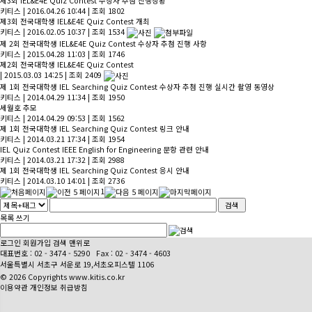
제3회 IEL&E4E Quiz Contest 수상자 추첨 진행상황
키티스
|
2016.04.26 10:44
|
조회 1802
제3회 전국대학생 IEL&E4E Quiz Contest 개최
키티스
|
2016.02.05 10:37
|
조회 1534
제 2회 전국대학생 IEL&E4E Quiz Contest 수상자 추첨 진행 사항
키티스
|
2015.04.28 11:03
|
조회 1746
제2회 전국대학생 IEL&E4E Quiz Contest
|
2015.03.03 14:25
|
조회 2409
제 1회 전국대학생 IEL Searching Quiz Contest 수상자 추첨 진행 실시간 촬영 동영상
키티스
|
2014.04.29 11:34
|
조회 1950
세월호 추모
키티스
|
2014.04.29 09:53
|
조회 1562
제 1회 전국대학생 IEL Searching Quiz Contest 링크 안내
키티스
|
2014.03.21 17:34
|
조회 1954
IEL Quiz Contest IEEE English for Engineering 문항 관련 안내
키티스
|
2014.03.21 17:32
|
조회 2988
제 1회 전국대학생 IEL Searching Quiz Contest 응시 안내
키티스
|
2014.03.10 14:01
|
조회 2736
1
목록
쓰기
로그인
회원가입
검색
맨위로
대표번호 :
02 - 3474 - 5290
Fax : 02 - 3474 - 4603
서울특별시 서초구 서운로 19,서초오피스텔 1106
© 2026 Copyrights www.kitis.co.kr
이용약관
개인정보 취급방침