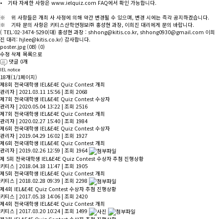
• 기타 자세한 사항은 www.ielquiz.com FAQ에서 확인 가능합니다.
※ 위 사항들은 개최 사 사정에 의해 약간 변경될 수 있으며, 변경 시에는 즉각 공지하겠습니다.
※ 기타 문의 사항은 키티스산학연정보㈜ 홍성현 과장, 이희진 대리에게 문의 바랍니다.
( TEL:02-3474-5290(대) 홍성현 과장 : shhong@kitis.co.kr, shhong0930@gmail.com 이희
진 대리: hjlee@kitis.co.kr) 감사합니다.
poster.jpg
(0B)
(0)
수정
삭제
목록으로
댓글
0
개
IEL notice
18개(1/1페이지)
제8회 전국대학생 IEL&E4E Quiz Contest 개최
관리자
|
2021.03.11 15:56
|
조회 2068
제7회 전국대학생 IEL&E4E Quiz Contest 수상자
관리자
|
2020.05.04 13:22
|
조회 2516
제7회 전국대학생 IEL&E4E Quiz Contest 개최
관리자
|
2020.02.27 15:40
|
조회 1984
제6회 전국대학생 IEL&E4E Quiz Contest 수상자
관리자
|
2019.04.29 16:02
|
조회 1927
제6회 전국대학생 IEL&E4E Quiz Contest 개최
관리자
|
2019.02.26 12:59
|
조회 1964
제 5회 전국대학생 IEL&E4E Quiz Contest 수상자 추첨 진행상황
키티스
|
2018.04.18 11:47
|
조회 1905
제5회 전국대학생 IEL&E4E Quiz Contest 개최
키티스
|
2018.02.28 09:39
|
조회 2298
제4회 IEL&E4E Quiz Contest 수상자 추첨 진행상황
키티스
|
2017.05.18 14:06
|
조회 2420
제4회 전국대학생 IEL&E4E Quiz Contest 개최
키티스
|
2017.03.20 10:24
|
조회 1499