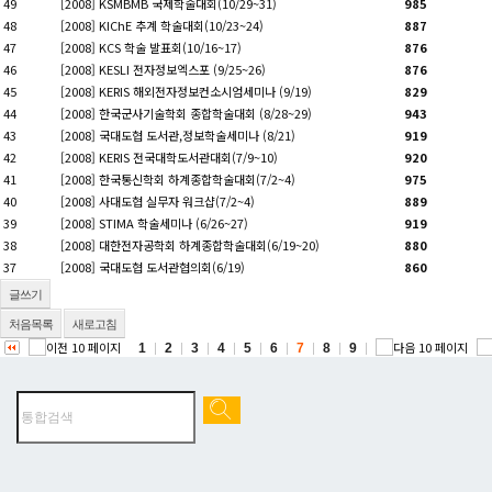
49
[2008]
KSMBMB 국제학술대회(10/29~31)
985
48
[2008]
KIChE 추계 학술대회(10/23~24)
887
47
[2008]
KCS 학술 발표회(10/16~17)
876
46
[2008]
KESLI 전자정보엑스포 (9/25~26)
876
45
[2008]
KERIS 해외전자정보컨소시엄세미나 (9/19)
829
44
[2008]
한국군사기술학회 종합학술대회 (8/28~29)
943
43
[2008]
국대도협 도서관,정보학술세미나 (8/21)
919
42
[2008]
KERIS 전국대학도서관대회(7/9~10)
920
41
[2008]
한국통신학회 하계종합학술대회(7/2~4)
975
40
[2008]
사대도협 실무자 워크샵(7/2~4)
889
39
[2008]
STIMA 학술세미나 (6/26~27)
919
38
[2008]
대한전자공학회 하계종합학술대회(6/19~20)
880
37
[2008]
국대도협 도서관협의회(6/19)
860
글쓰기
처음목록
새로고침
1
2
3
4
5
6
7
8
9