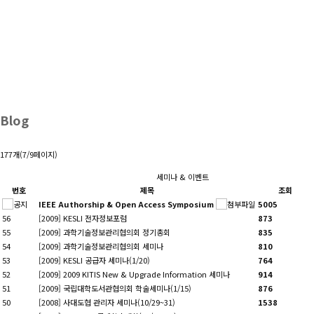
이용 교육 안내
고객여러분께 좀더 양질의 서비스를 신속하고
정확하게 제공합니다.
Blog
177개(7/9페이지)
세미나 & 이벤트
번호
제목
조회
IEEE Authorship & Open Access Symposium
5005
56
[2009]
KESLI 전자정보포럼
873
55
[2009]
과학기술정보관리협의회 정기총회
835
54
[2009]
과학기술정보관리협의회 세미나
810
53
[2009]
KESLI 공급자 세미나(1/20)
764
52
[2009]
2009 KITIS New & Upgrade Information 세미나
914
51
[2009]
국립대학도서관협의회 학술세미나(1/15)
876
50
[2008]
사대도협 관리자 세미나(10/29~31)
1538