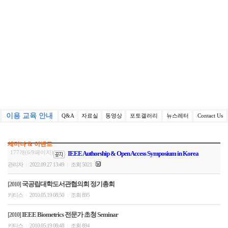
이용 교육 안내
Q&A
자료실
동영상
포토갤러리
뉴스레터
Contact Us
세미나 & 이벤트
177개(6/9페이지)
IEEE Authorship & Open Access Symposium in Korea
관리자
2022.09.27 13:49
조회 5021
|
|
국공립대학도서관협의회 정기총회
[2010]
키티스
2010.05.19 08:50
조회 895
|
|
IEEE Biometrics 전문가 초청 Seminar
[2010]
키티스
2010.05.19 08:48
조회 894
|
|