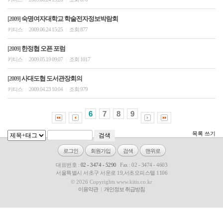
숙명여자대학교 학술전자정보박람회
[2009]
키티스
2009.06.24 15:25
조회 877
|
|
한정협 오픈 포럼
[2009]
키티스
2009.05.19 09:07
조회 1017
|
|
사대도협 도서관장회의
[2009]
키티스
2009.04.23 10:04
조회 979
|
|
6
7
8
9
목록
쓰기
로그인
회원가입
검색
맨위로
대표번호 :
02 - 3474 - 5290
Fax : 02 - 3474 - 4603
서울특별시 서초구 서운로 19,서초오피스텔 1106
© 2026 Copyrights www.kitis.co.kr
이용약관
개인정보 취급방침