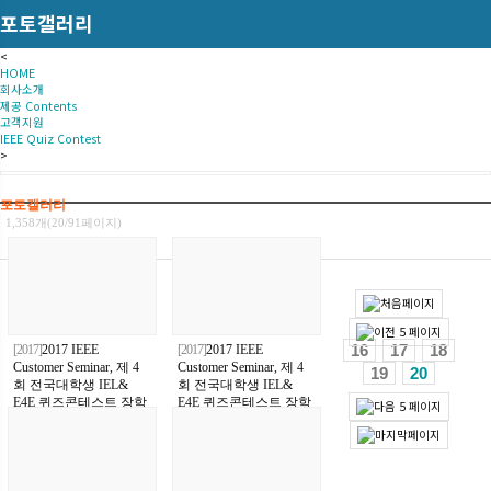
포토갤러리
<
HOME
회사소개
제공 Contents
고객지원
IEEE Quiz Contest
>
포토갤러리
1,358개(20/91페이지)
16
17
18
[2017]
2017 IEEE
[2017]
2017 IEEE
Customer Seminar, 제 4
Customer Seminar, 제 4
19
20
회 전국대학생 IEL&
회 전국대학생 IEL&
E4E 퀴즈콘테스트 장학
E4E 퀴즈콘테스트 장학
금시상식 & "흙수저 에
금시상식 & "흙수저 에
디슨"출판 기념식
디슨"출판 기념식