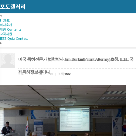
포토갤러리
<
HOME
회사소개
제공 Contents
고객지원
IEEE Quiz Contest
>
미국 특허전문가 법학박사 Jim Durkin(Patent Attorney)초청, IEEE 국
제특허정보세미나
키티스
조회
|
2018.04.27 16:49
|
1582