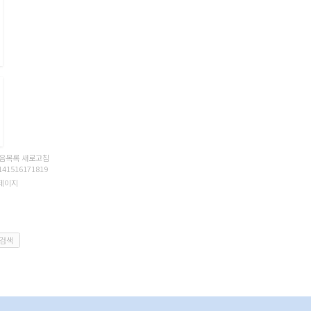
음목록
새로고침
14
15
16
17
18
19