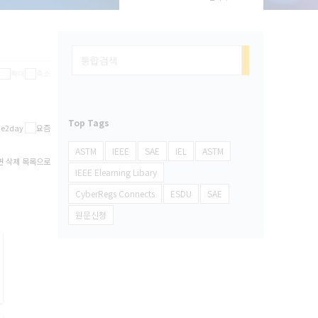
Top Tags
ASTM
IEEE
SAE
IEL
ASTM
변
삭제
목록으로
IEEE Elearning Libary
CyberRegs Connects
ESDU
SAE
원문신청