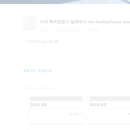
미국 특허전문가 법학박사 Jim Durkin(Patent A
키티스
조회
1598
|
2018.04.27 16:50
|
L1220045.jpg
(0B)
(0)
댓글
0
개
|
엮인글
0
개
1,358개(11/91페이지)
2018 IEE
2018 IEE
by 키티스