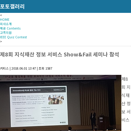
포토갤러리
<
HOME
회사소개
제공 Contents
고객지원
IEEE Quiz Contest
>
제8회 지식재산 정보 서비스 Show&Fail 세미나 참석
키티스
|
2018.06.01 13:47
|
조회
1587
제8
회 지
식재
산 정
보 서
비스