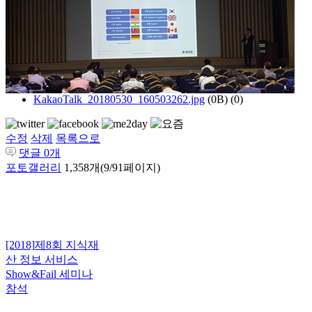
KakaoTalk_20180530_160503262.jpg
(0B)
(0)
수정
삭제
목록으로
댓글
0
개
포토갤러리
1,358개(9/91페이지)
[2018]
제8회 지식재
산 정보 서비스
Show&Fail 세미나
참석